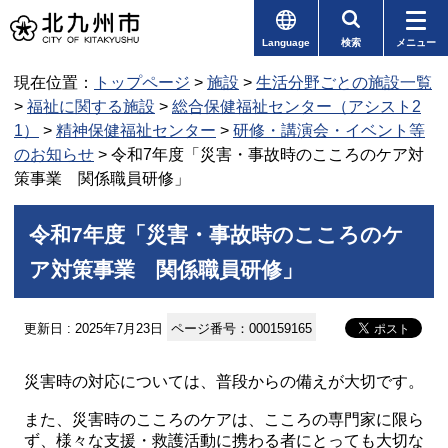
Language
検索
メニュー
現在位置：
トップページ
>
施設
>
生活分野ごとの施設一覧
>
福祉に関する施設
>
総合保健福祉センター（アシスト2
1）
>
精神保健福祉センター
>
研修・講演会・イベント等
のお知らせ
> 令和7年度「災害・事故時のこころのケア対
策事業 関係職員研修」
令和7年度「災害・事故時のこころのケ
ア対策事業 関係職員研修」
更新日 : 2025年7月23日
ページ番号：000159165
災害時の対応については、普段からの備えが大切です。
また、災害時のこころのケアは、こころの専門家に限ら
ず、様々な支援・救護活動に携わる者にとっても大切な