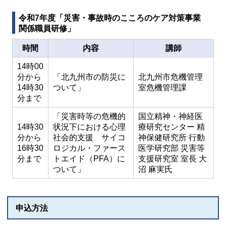
令和7年度「災害・事故時のこころのケア対策事業
関係職員研修」
時間
内容
講師
14時00
分から
「北九州市の防災に
北九州市危機管理
14時30
ついて」
室危機管理課
分まで
「災害時等の危機的
国立精神・神経医
14時30
状況下における心理
療研究センター 精
分から
社会的支援 サイコ
神保健研究所 行動
16時30
ロジカル・ファース
医学研究部 災害等
分まで
トエイド（PFA）に
支援研究室 室長 大
ついて」
沼 麻実氏
申込方法