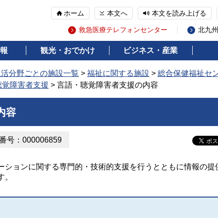
ホーム
本文へ
本文を読み上げる
救急医療テレフォンセンター
北九
報
観光・おでかけ
ビジネス・産業
生活分野ごとの施設一覧
>
福祉に関する施設
>
総合保健福祉セ
聴覚障害者支援
> 言語・聴覚障害者支援の内容
内容
号：000006859
ーションに関する専門的・技術的支援を行うとともに情報の提
す。