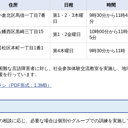
住所
日程
時間
小倉北区馬借一丁目7番
第1・2・3木曜
9時30分から11時4
日
分
八幡西区黒崎三丁目15
10時00分から11時
第1・2金曜日
5分
若松区本町一丁目1番1
第4木曜日
9時30分から11時
困難な言語障害者に対し、社会参加体験交流教室を実施し、地
援を行っています。
（PDF形式：1.3MB）
の相談に応じ、必要な場合は個別やグループでの訓練を実施し