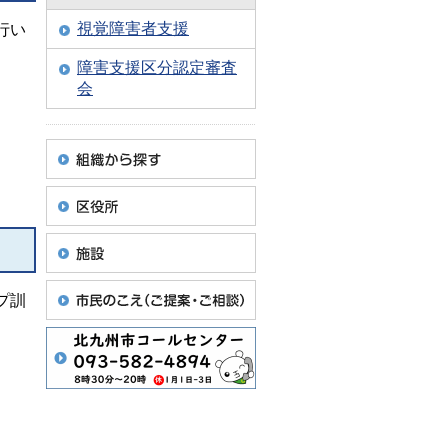
視覚障害者支援
行い
。
障害支援区分認定審査
会
プ訓