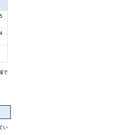
5
4
域で
てい