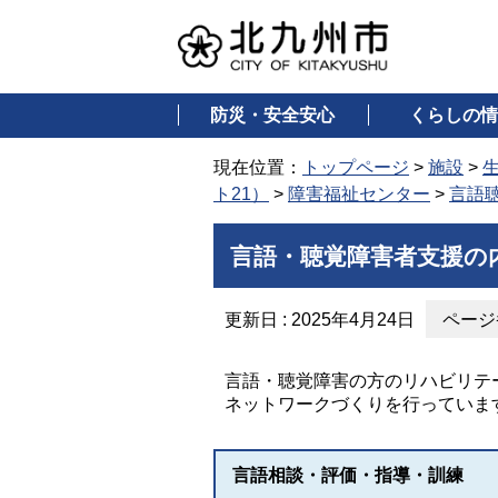
防災・安全安心
くらしの情
現在位置：
トップページ
>
施設
>
ト21）
>
障害福祉センター
>
言語
言語・聴覚障害者支援の
更新日 : 2025年4月24日
ページ番
言語・聴覚障害の方のリハビリテ
ネットワークづくりを行っていま
言語相談・評価・指導・訓練