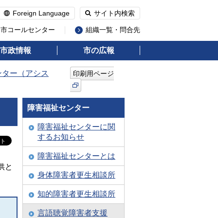
Foreign Language
サイト内検索
州市コールセンター
組織一覧・問合先
市政情報
市の広報
ンター（アシス
印刷用ページ
障害福祉センター
障害福祉センターに関
するお知らせ
障害福祉センターとは
供と
身体障害者更生相談所
知的障害者更生相談所
言語聴覚障害者支援