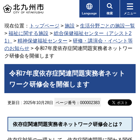
Language
検索
メニュー
現在位置：
トップページ
>
施設
>
生活分野ごとの施設一覧
>
福祉に関する施設
>
総合保健福祉センター（アシスト2
1）
>
精神保健福祉センター
>
研修・講演会・イベント等
のお知らせ
> 令和7年度依存症関連問題実務者ネットワー
ク研修会を開催します
令和7年度依存症関連問題実務者ネット
ワーク研修会を開催します
更新日 : 2025年10月28日
ページ番号：000002383
依存症関連問題実務者ネットワーク研修会とは？
依存症対策の一環として、依存症関連問題に関わる関係