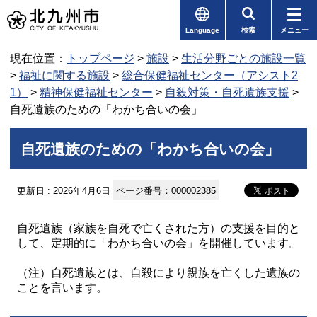
Language
検索
メニュー
現在位置：
トップページ
>
施設
>
生活分野ごとの施設一覧
>
福祉に関する施設
>
総合保健福祉センター（アシスト2
1）
>
精神保健福祉センター
>
自殺対策・自死遺族支援
>
自死遺族のための「わかち合いの会」
自死遺族のための「わかち合いの会」
更新日 : 2026年4月6日
ページ番号：000002385
自死遺族（家族を自死で亡くされた方）の支援を目的と
して、定期的に「わかち合いの会」を開催しています。
（注）自死遺族とは、自殺により親族を亡くした遺族の
ことを言います。