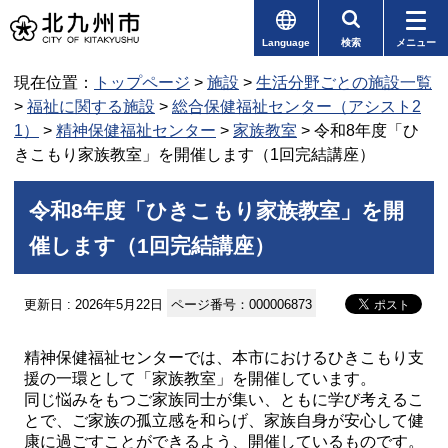
Language
検索
メニュー
現在位置：
トップページ
>
施設
>
生活分野ごとの施設一覧
>
福祉に関する施設
>
総合保健福祉センター（アシスト2
1）
>
精神保健福祉センター
>
家族教室
> 令和8年度「ひ
きこもり家族教室」を開催します（1回完結講座）
令和8年度「ひきこもり家族教室」を開
催します（1回完結講座）
更新日 : 2026年5月22日
ページ番号：000006873
精神保健福祉センターでは、本市におけるひきこもり支
援の一環として「家族教室」を開催しています。
同じ悩みをもつご家族同士が集い、ともに学び考えるこ
とで、ご家族の孤立感を和らげ、家族自身が安心して健
康に過ごすことができるよう、開催しているものです。