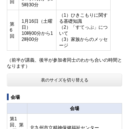
回
5時30分
（1）ひきこもりに関す
1月16日（土曜
る基礎知識
第
日）
（2）「すてっぷ」につ
6
10時00分から1
いて
回
2時00分
（3）家族からのメッセ
ージ
（前半が講義、後半が参加者同士のわかち合いの時間と
なります）
表のサイズを切り替える
会場
会場
第1
回、第
北九州市立精神保健福祉センター