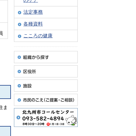
のケア
法定事務
各種資料
員
こころの健康
住ま