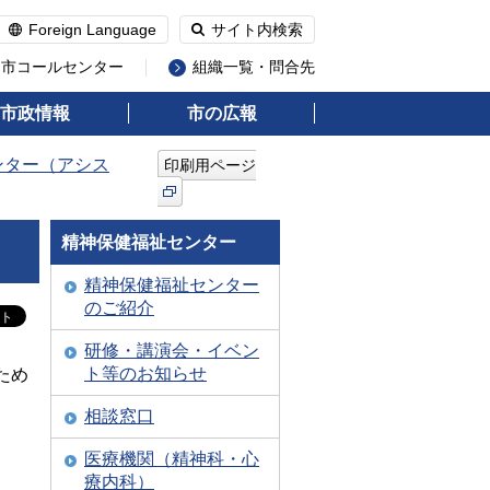
Foreign Language
サイト内検索
州市コールセンター
組織一覧・問合先
市政情報
市の広報
ンター（アシス
印刷用ページ
精神保健福祉センター
精神保健福祉センター
のご紹介
研修・講演会・イベン
ト等のお知らせ
ため
相談窓口
医療機関（精神科・心
療内科）