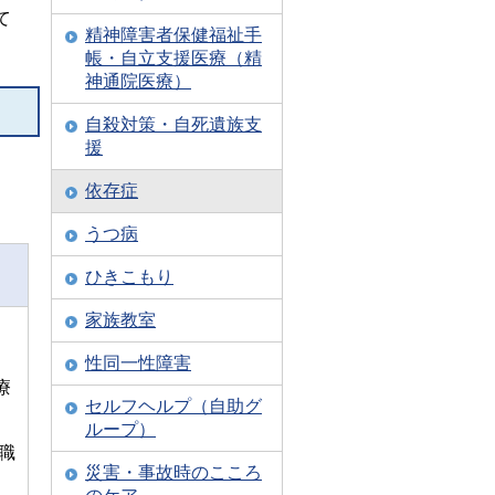
て
精神障害者保健福祉手
帳・自立支援医療（精
神通院医療）
自殺対策・自死遺族支
援
依存症
うつ病
ひきこもり
家族教室
性同一性障害
療
セルフヘルプ（自助グ
ループ）
職
災害・事故時のこころ