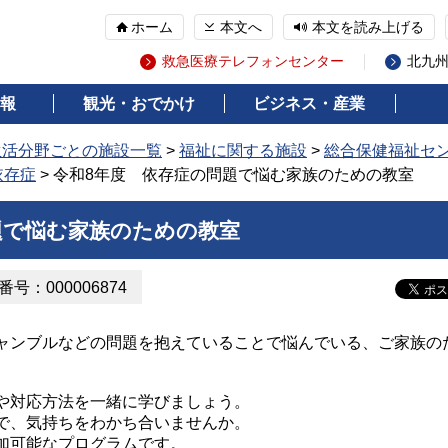
ホーム
本文へ
本文を読み上げる
救急医療テレフォンセンター
北九
報
観光・おでかけ
ビジネス・産業
生活分野ごとの施設一覧
>
福祉に関する施設
>
総合保健福祉セ
依存症
> 令和8年度 依存症の問題で悩む家族のための教室
題で悩む家族のための教室
号：000006874
ャンブルなどの問題を抱えていることで悩んでいる、ご家族の
や対応方法を一緒に学びましょう。
で、気持ちをわかち合いませんか。
加可能なプログラムです。