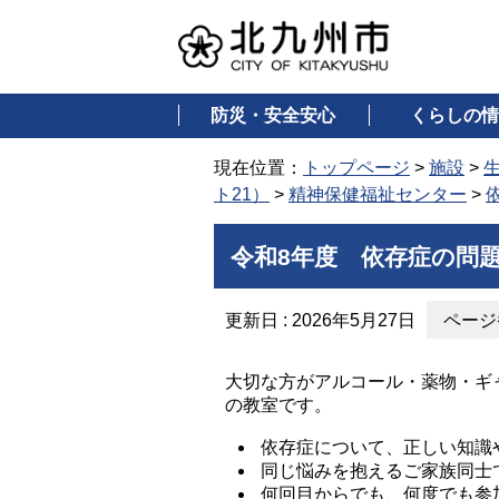
防災・安全安心
くらしの情
現在位置：
トップページ
>
施設
>
ト21）
>
精神保健福祉センター
>
令和8年度 依存症の問
更新日 : 2026年5月27日
ページ番
大切な方がアルコール・薬物・ギ
の教室です。
依存症について、正しい知識
同じ悩みを抱えるご家族同士
何回目からでも、何度でも参