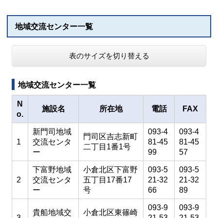
地域交流センター一覧
表のサイズを切り替える
地域交流センター一覧
N
施設名
所在地
電話
FAX
o.
新門司地域
093-4
093-4
門司区吉志新町
1
交流センタ
81-45
81-45
二丁目1番1号
ー
99
57
下富野地域
小倉北区下富野
093-5
093-5
2
交流センタ
五丁目17番17
21-32
21-32
ー
号
66
89
093-9
093-9
貴船地域交
小倉北区東篠崎
3
21-53
21-53