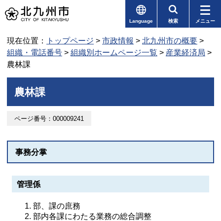
Language
検索
メニュー
現在位置：
トップページ
>
市政情報
>
北九州市の概要
>
組織・電話番号
>
組織別ホームページ一覧
>
産業経済局
>
農林課
農林課
ページ番号：000009241
事務分掌
管理係
部、課の庶務
部内各課にわたる業務の総合調整