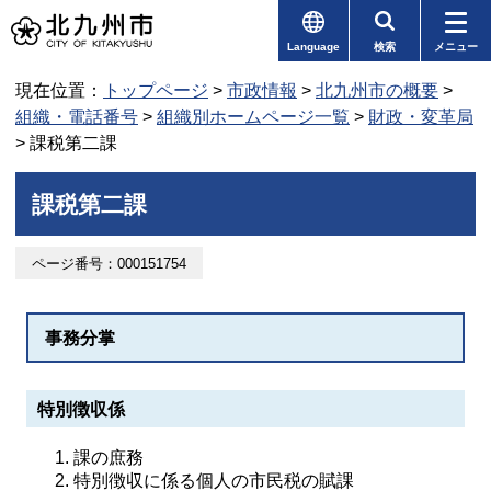
Language
検索
メニュー
現在位置：
トップページ
>
市政情報
>
北九州市の概要
>
組織・電話番号
>
組織別ホームページ一覧
>
財政・変革局
> 課税第二課
課税第二課
ページ番号：000151754
事務分掌
特別徴収係
課の庶務
特別徴収に係る個人の市民税の賦課