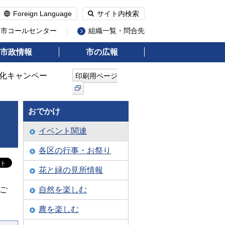
Foreign Language
サイト内検索
州市コールセンター
組織一覧・問合先
市政情報
市の広報
美化キャンペー
印刷用ページ
おでかけ
イベント関連
各区の行事・お祭り
花と緑の見所情報
ご
自然を楽しむ
農を楽しむ