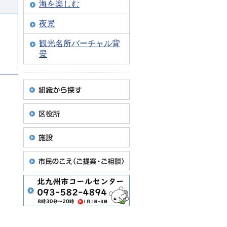
海を楽しむ
夜景
観光名所バーチャル背
景