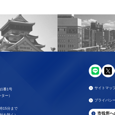
サイトマッ
内1番1号
センター）
プライバシ
時15分まで
市役所へ
始を除く）