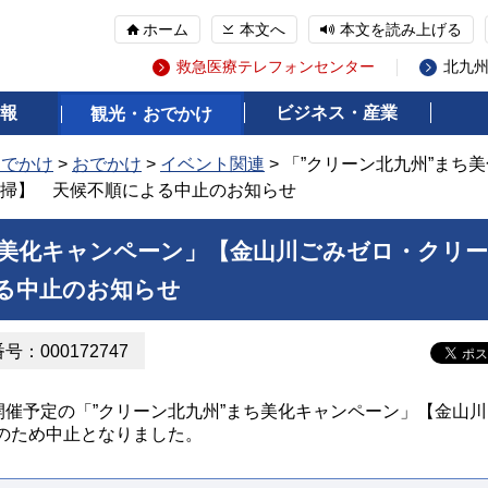
ホーム
本文へ
本文を読み上げる
救急医療テレフォンセンター
北九
報
ビジネス・産業
観光・おでかけ
おでかけ
>
おでかけ
>
イベント関連
> 「”クリーン北九州”まち
掃】 天候不順による中止のお知らせ
ち美化キャンペーン」【金山川ごみゼロ・クリー
る中止のお知らせ
：000172747
開催予定の「”クリーン北九州”まち美化キャンペーン」【金山川
のため中止となりました。