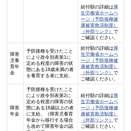
給付額の詳細は
厚
生労働省ホームペ
ージ（予防接種健
康被害救済制度）
（外部リンク）
で
ご確認ください。
給付額の詳細は
厚
予防接種を受けたこと
障害
生労働省ホームペ
により政令別表第1に
児養
ージ（予防接種健
定める程度の障害の状
育年
康被害救済制度）
態にある18歳未満の者
金
（外部リンク）
で
を養育する者に支給。
ご確認ください。
予防接種を受けたこと
により政令別表第2に
給付額の詳細は
厚
定める程度の障害の状
生労働省ホームペ
障害
態にある18歳以上の者
ージ（予防接種健
年金
に支給。（障害児養育
康被害救済制度）
年金から移行する場合
（外部リンク）
で
も改めて障害年金の認
ご確認ください。