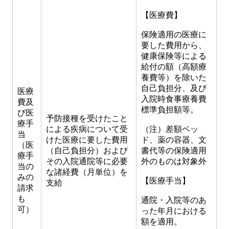
【医療費】
保険適用の医療に
要した費用から、
健康保険等による
給付の額（高額療
養費等）を除いた
自己負担分、及び
医療
入院時食事療養費
費及
標準負担額等。
び医
予防接種を受けたこと
療手
による疾病について受
（注）差額ベッ
当
けた医療に要した費用
ド、薬の容器、文
（医
（自己負担分）および
書代等の保険適用
療手
その入院通院等に必要
外のものは対象外
当の
な諸経費（月単位）を
みの
【医療手当】
支給
請求
も
通院・入院等のあ
可）
った年月における
額を適用。