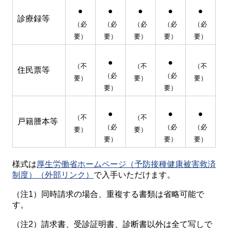
●
●
●
●
●
診療録等
（必
（必
（必
（必
（必
要）
要）
要）
要）
要）
●
●
（不
（不
（不
住民票等
（必
（必
要）
要）
要）
要）
要）
●
●
●
（不
（不
戸籍謄本等
（必
（必
（必
要）
要）
要）
要）
要）
様式は
厚生労働省ホームページ（予防接種健康被害救済
制度）（外部リンク）
で入手いただけます。
（注1）同時請求の場合、重複する書類は省略可能で
す。
（注2）請求書、受診証明書、診断書以外は全て写しで