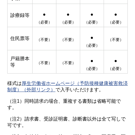
●
●
●
●
診療録等
（必要）
（必要）
（必要）
（必要）
●
住民票等
（不要）
（不要）
（不要）
（必要）
戸籍謄本
●
●
（不要）
（不要）
等
（必要）
（必要）
様式は
厚生労働省ホームページ（予防接種健康被害救済
制度）（外部リンク）
で入手いただけます。
（注1）同時請求の場合、重複する書類は省略可能で
す。
（注2）請求書、受診証明書、診断書以外は全て写しで
可です。