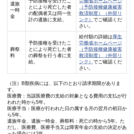
予防接種を受けたこ
労働省ホームページ
遺族
とにより死亡した者
（予防接種健康被害
一時
の配偶者又は同一生
救済制度）（外部リ
金
計の遺族に支給。
ンク）
でご確認くだ
さい。
給付額の詳細は
厚生
予防接種を受けたこ
労働省ホームページ
葬祭
とにより死亡した者
（予防接種健康被害
料
の葬祭を行う者に支
救済制度）（外部リ
給。
ンク）
でご確認くだ
さい。
（注）B類疾病には、以下のとおり請求期限がありま
す。
医療費：当該医療費の支給の対象となる費用の支払が行
われた時から5年。
医療手当：医療が行われた日の属する月の翌月の初日か
ら5年。
遺族年金、遺族一時金、葬祭料：死亡の時から5年。た
だし、医療費、医療手当又は障害年金の支給の決定があ
った場合には2年。