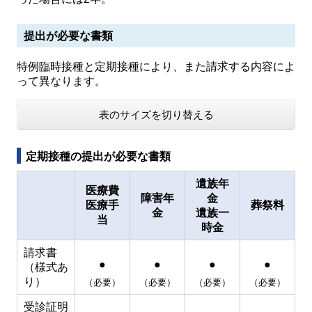
提出が必要な書類
特例臨時接種と定期接種により、また請求する内容によ
って異なります。
表のサイズを切り替える
定期接種の提出が必要な書類
遺族年
医療費
障害年
金
医療手
葬祭料
金
遺族一
当
時金
請求書
●
●
●
●
（様式あ
り）
（必要）
（必要）
（必要）
（必要）
受診証明