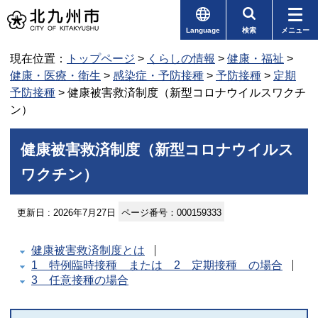
Language
検索
メニュー
現在位置：
トップページ
>
くらしの情報
>
健康・福祉
>
健康・医療・衛生
>
感染症・予防接種
>
予防接種
>
定期
予防接種
> 健康被害救済制度（新型コロナウイルスワクチ
ン）
健康被害救済制度（新型コロナウイルス
ワクチン）
更新日 : 2026年7月27日
ページ番号：000159333
健康被害救済制度とは
1 特例臨時接種 または 2 定期接種 の場合
3 任意接種の場合