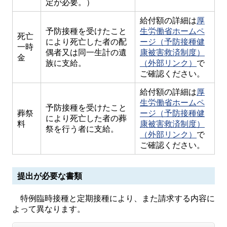
定が必要。）
給付額の詳細は
厚
予防接種を受けたこと
生労働省ホームペ
死亡
により死亡した者の配
ージ（予防接種健
一時
偶者又は同一生計の遺
康被害救済制度）
金
族に支給。
（外部リンク）
で
ご確認ください。
給付額の詳細は
厚
生労働省ホームペ
予防接種を受けたこと
葬祭
ージ（予防接種健
により死亡した者の葬
料
康被害救済制度）
祭を行う者に支給。
（外部リンク）
で
ご確認ください。
提出が必要な書類
特例臨時接種と定期接種により、また請求する内容に
よって異なります。