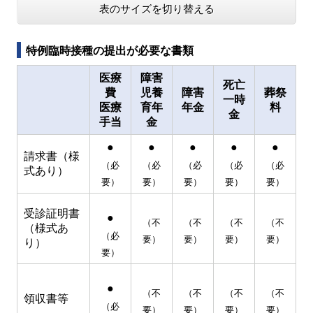
表のサイズを切り替える
特例臨時接種の提出が必要な書類
医療
障害
死亡
費
児養
障害
葬祭
一時
医療
育年
年金
料
金
手当
金
●
●
●
●
●
請求書（様
（必
（必
（必
（必
（必
式あり）
要）
要）
要）
要）
要）
受診証明書
●
（不
（不
（不
（不
（様式あ
（必
要）
要）
要）
要）
り）
要）
●
（不
（不
（不
（不
領収書等
（必
要）
要）
要）
要）