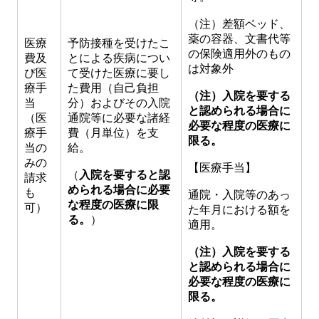
（注）差額ベッド、
薬の容器、文書代等
医療
予防接種を受けたこ
の保険適用外のもの
費及
とによる疾病につい
は対象外
び医
て受けた医療に要し
療手
た費用（自己負担
（注）入院を要する
当
分）およびその入院
と認められる場合に
（医
通院等に必要な諸経
必要な程度の医療に
療手
費（月単位）を支
限る。
当の
給。
みの
【医療手当】
（
入院を要すると認
請求
められる場合に必要
も
通院・入院等のあっ
な程度の医療に限
可）
た年月における額を
る。
）
適用。
（注）入院を要する
と認められる場合に
必要な程度の医療に
限る。