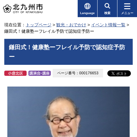
Language
検索
メニュー
現在位置：
トップページ
>
観光・おでかけ
>
イベント情報一覧
>
鎌田式！健康塾ーフレイル予防で認知症予防ー
鎌田式！健康塾ーフレイル予防で認知症予防
ー
ページ番号：000176653