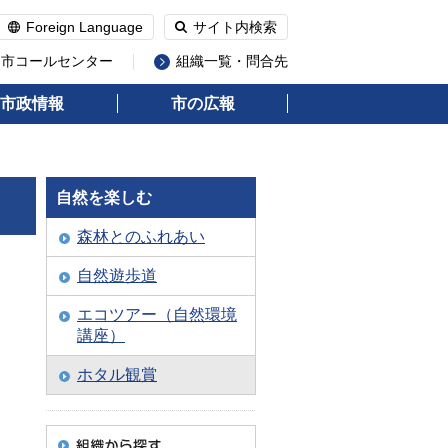
Foreign Language
サイト内検索
州市コールセンター
組織一覧・問合先
市政情報
市の広報
自然を楽しむ
森林とのふれあい
自然遊歩道
エコツアー（自然環境
講座）
ホタル観賞