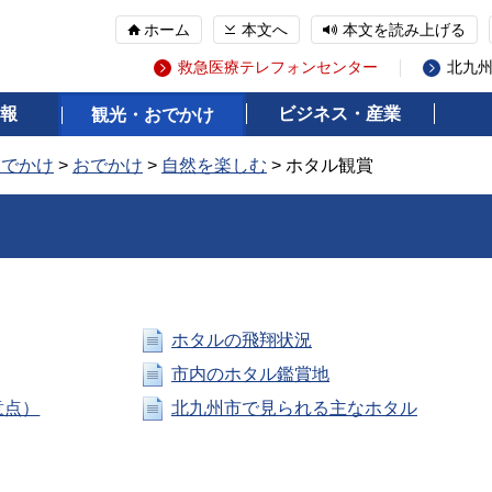
ホーム
本文へ
本文を読み上げる
救急医療テレフォンセンター
北九
報
ビジネス・産業
観光・おでかけ
おでかけ
>
おでかけ
>
自然を楽しむ
> ホタル観賞
ホタルの飛翔状況
市内のホタル鑑賞地
意点）
北九州市で見られる主なホタル