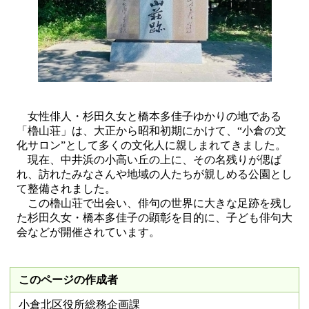
女性俳人・杉田久女と橋本多佳子ゆかりの地である
「櫓山荘」は、大正から昭和初期にかけて、“小倉の文
化サロン”として多くの文化人に親しまれてきました。
現在、中井浜の小高い丘の上に、その名残りが偲ば
れ、訪れたみなさんや地域の人たちが親しめる公園とし
て整備されました。
この櫓山荘で出会い、俳句の世界に大きな足跡を残し
た杉田久女・橋本多佳子の顕彰を目的に、子ども俳句大
会などが開催されています。
このページの作成者
小倉北区役所総務企画課