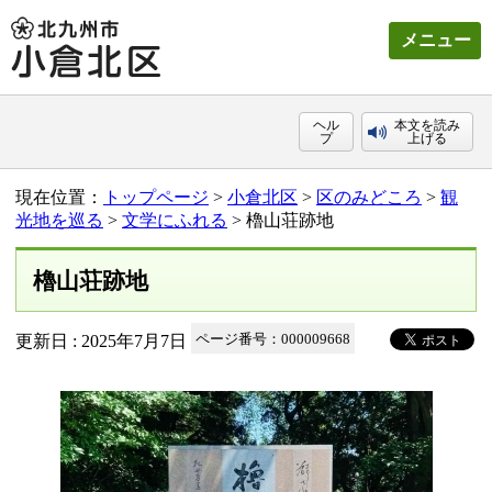
メニュー
ヘル
本文を読み
プ
上げる
現在位置：
トップページ
>
小倉北区
>
区のみどころ
>
観
光地を巡る
>
文学にふれる
> 櫓山荘跡地
櫓山荘跡地
更新日 : 2025年7月7日
ページ番号：000009668