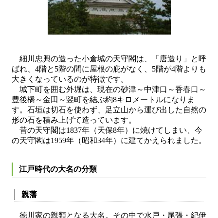
細川忠興の造った小倉城の天守閣は、「唐造り」と呼
ばれ、4階と5階の間に屋根の庇がなく、5階が4階よりも
大きくなっているのが特徴です。
城下町を囲む外堀は、現在の砂津～中津口～香春口～
豊後橋～金田～竪町を結ぶ約8キロメートルになりま
す。石垣は切石を使わず、足立山から運び出した自然の
形の石を積み上げて造っています。
昔の天守閣は1837年（天保8年）に焼けてしまい、今
の天守閣は1959年（昭和34年）に建てかえられました。
江戸時代の大名の分類
親藩
徳川家の親類となる大名。その中で水戸・尾張・紀伊