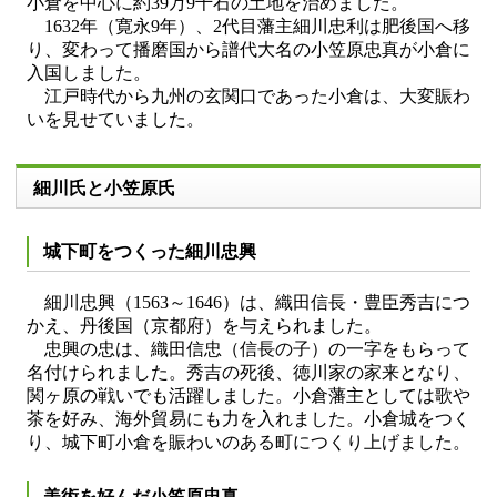
小倉を中心に約39万9千石の土地を治めました。
1632年（寛永9年）、2代目藩主細川忠利は肥後国へ移
り、変わって播磨国から譜代大名の小笠原忠真が小倉に
入国しました。
江戸時代から九州の玄関口であった小倉は、大変賑わ
いを見せていました。
細川氏と小笠原氏
城下町をつくった細川忠興
細川忠興（1563～1646）は、織田信長・豊臣秀吉につ
かえ、丹後国（京都府）を与えられました。
忠興の忠は、織田信忠（信長の子）の一字をもらって
名付けられました。秀吉の死後、徳川家の家来となり、
関ヶ原の戦いでも活躍しました。小倉藩主としては歌や
茶を好み、海外貿易にも力を入れました。小倉城をつく
り、城下町小倉を賑わいのある町につくり上げました。
美術を好んだ小笠原忠真