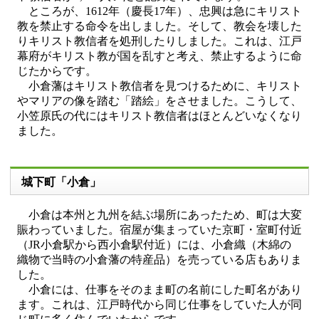
ところが、1612年（慶長17年）、忠興は急にキリスト
教を禁止する命令を出しました。そして、教会を壊した
りキリスト教信者を処刑したりしました。これは、江戸
幕府がキリスト教が国を乱すと考え、禁止するように命
じたからです。
小倉藩はキリスト教信者を見つけるために、キリスト
やマリアの像を踏む「踏絵」をさせました。こうして、
小笠原氏の代にはキリスト教信者はほとんどいなくなり
ました。
城下町「小倉」
小倉は本州と九州を結ぶ場所にあったため、町は大変
賑わっていました。宿屋が集まっていた京町・室町付近
（JR小倉駅から西小倉駅付近）には、小倉織（木綿の
織物で当時の小倉藩の特産品）を売っている店もありま
した。
小倉には、仕事をそのまま町の名前にした町名があり
ます。これは、江戸時代から同じ仕事をしていた人が同