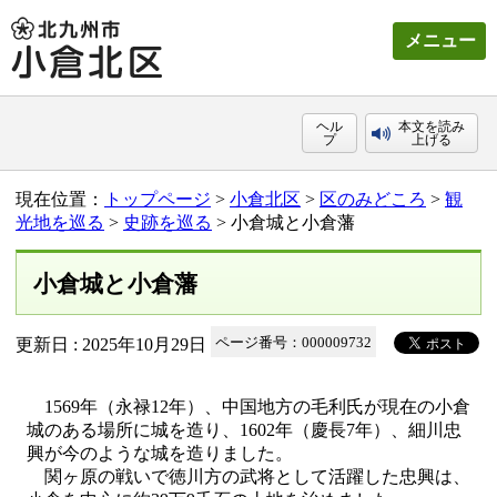
メニュー
ヘル
本文を読み
プ
上げる
現在位置：
トップページ
>
小倉北区
>
区のみどころ
>
観
光地を巡る
>
史跡を巡る
> 小倉城と小倉藩
小倉城と小倉藩
更新日 : 2025年10月29日
ページ番号：000009732
1569年（永禄12年）、中国地方の毛利氏が現在の小倉
城のある場所に城を造り、1602年（慶長7年）、細川忠
興が今のような城を造りました。
関ヶ原の戦いで徳川方の武将として活躍した忠興は、