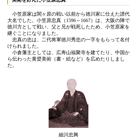
小笠原家は関ヶ原の戦い以前から徳川家に仕えた譜代
大名でした。小笠原忠真（1596～1667）は、大阪の陣で
徳川方として戦い、父と兄が戦死したため、小笠原家を
継ぐことになりました。
忠真の忠は、二代将軍徳川秀忠の一字をもらって名付
けられました。
小倉藩主としては、広寿山福聚寺を建てたり、中国か
ら伝わった黄檗美術（書・絵など）を広めたりしまし
た。
細川忠興