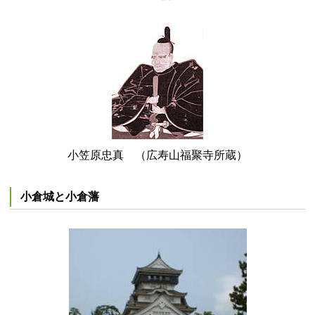
小笠原忠真 （広寿山福聚寺所蔵）
小倉城と小倉藩