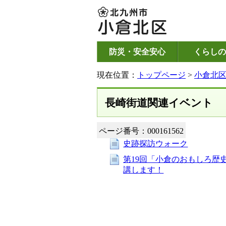
防災・安全安心
くらしの
現在位置：
トップページ
>
小倉北
長崎街道関連イベント
ページ番号：000161562
史跡探訪ウォーク
第19回「小倉のおもしろ歴
講します！