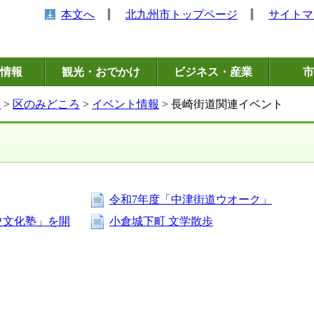
本文へ
北九州市トップページ
サイトマ
情報
観光・おでかけ
ビジネス・産業
市
区
>
区のみどころ
>
イベント情報
> 長崎街道関連イベント
令和7年度「中津街道ウオーク」
史文化塾」を開
小倉城下町 文学散歩