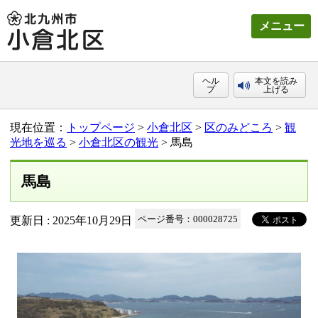
メニュー
ヘル
本文を読み
プ
上げる
現在位置：
トップページ
>
小倉北区
>
区のみどころ
>
観
光地を巡る
>
小倉北区の観光
> 馬島
馬島
更新日 : 2025年10月29日
ページ番号：000028725