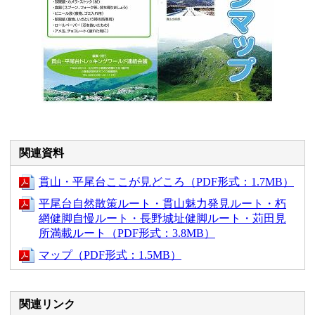
関連資料
貫山・平尾台ここが見どころ（PDF形式：1.7MB）
平尾台自然散策ルート・貫山魅力発見ルート・朽
網健脚自慢ルート・長野城址健脚ルート・苅田見
所満載ルート（PDF形式：3.8MB）
マップ（PDF形式：1.5MB）
関連リンク