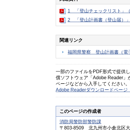
1 「登山チェックリスト」（P
2 「登山計画書（登山届）」（
関連リンク
福岡県警察 登山計画書（電
一部のファイルをPDF形式で提供してい
償ソフトウェア「Adobe Reader」
ページなどから入手してください。
Adobe Readerダウンロードペ
このページの作成者
消防局警防部警防課
〒803-8509 北九州市小倉北区