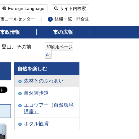
Foreign Language
サイト内検索
州市コールセンター
組織一覧・問合先
市政情報
市の広報
く登山、その前
印刷用ページ
自然を楽しむ
森林とのふれあい
自然遊歩道
エコツアー（自然環境
講座）
ホタル観賞