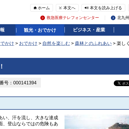
ホーム
本文へ
本文を読み上げる
救急医療テレフォンセンター
北九
報
ビジネス・産業
観光・おでかけ
おでかけ
>
おでかけ
>
自然を楽しむ
>
森林とのふれあい
> 楽し
！
号：000141394
あい、汗を流し、大きな達成
面、登山ならではの危険もあ