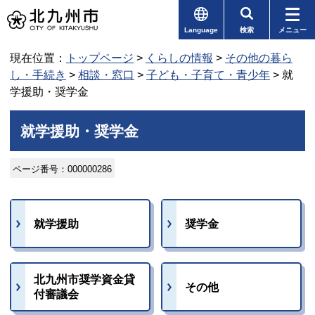
Language
検索
メニュー
現在位置：
トップページ
>
くらしの情報
>
その他の暮ら
し・手続き
>
相談・窓口
>
子ども・子育て・青少年
> 就
学援助・奨学金
就学援助・奨学金
ページ番号：000000286
就学援助
奨学金
北九州市奨学資金貸
その他
付審議会