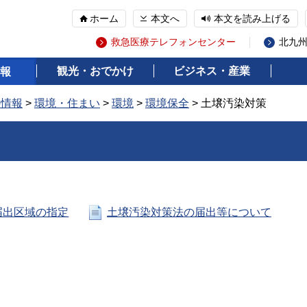
ホーム
本文へ
本文を読み上げる
救急医療テレフォンセンター
北九
観光・おでかけ
ビジネス・産業
報
の情報
>
環境・住まい
>
環境
>
環境保全
> 土壌汚染対策
届出区域の指定
土壌汚染対策法の届出等について