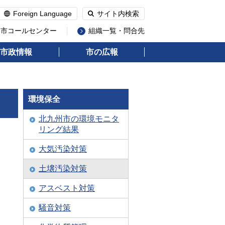
Foreign Language
サイト内検索
州市コールセンター
組織一覧・問合先
市政情報
市の広報
環境保全
北九州市の環境モニタ
リング結果
大気汚染対策
土壌汚染対策
アスベスト対策
騒音対策