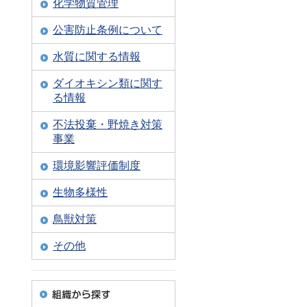
化学物質管理
公害防止条例について
水質に関する情報
ダイオキシン類に関す
る情報
不法投棄・野焼き対策
事業
環境影響評価制度
生物多様性
鳥獣対策
その他