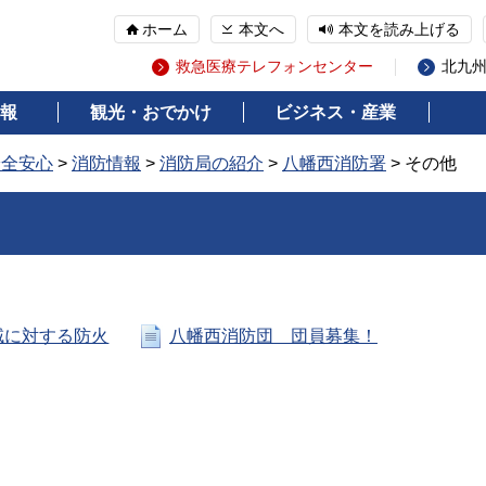
ホーム
本文へ
本文を読み上げる
救急医療テレフォンセンター
北九
報
観光・おでかけ
ビジネス・産業
安全安心
>
消防情報
>
消防局の紹介
>
八幡西消防署
> その他
域に対する防火
八幡西消防団 団員募集！