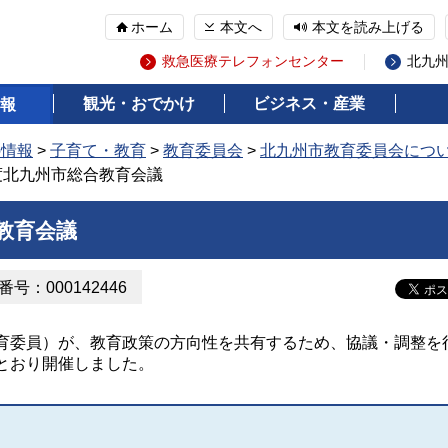
ホーム
本文へ
本文を読み上げる
救急医療テレフォンセンター
北九
観光・おでかけ
ビジネス・産業
報
の情報
>
子育て・教育
>
教育委員会
>
北九州市教育委員会につ
年度北九州市総合教育会議
教育会議
号：000142446
委員）が、教育政策の方向性を共有するため、協議・調整を
とおり開催しました。