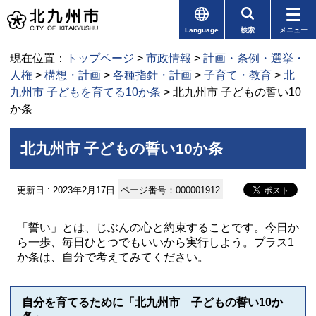
Language
検索
メニュー
現在位置：
トップページ
>
市政情報
>
計画・条例・選挙・
人権
>
構想・計画
>
各種指針・計画
>
子育て・教育
>
北
九州市 子どもを育てる10か条
> 北九州市 子どもの誓い10
か条
北九州市 子どもの誓い10か条
更新日 : 2023年2月17日
ページ番号：000001912
「誓い」とは、じぶんの心と約束することです。今日か
ら一歩、毎日ひとつでもいいから実行しよう。プラス1
か条は、自分で考えてみてください。
自分を育てるために「北九州市 子どもの誓い10か