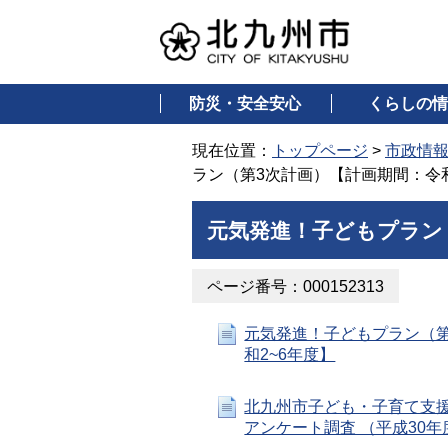
防災・安全安心
くらしの情
現在位置：
トップページ
>
市政情
ラン（第3次計画）【計画期間：令
元気発進！子どもプラン
ページ番号：000152313
元気発進！子どもプラン（第
和2~6年度】
北九州市子ども・子育て支
アンケート調査 （平成30年