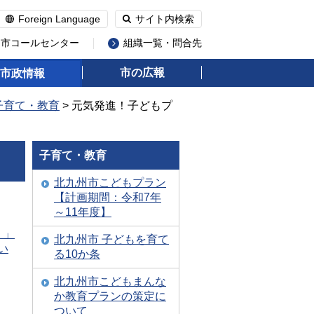
Foreign Language
サイト内検索
州市コールセンター
組織一覧・問合先
市の広報
市政情報
子育て・教育
> 元気発進！子どもプ
子育て・教育
北九州市こどもプラン
【計画期間：令和7年
～11年度】
）」
北九州市 子どもを育て
い
る10か条
北九州市こどもまんな
か教育プランの策定に
ついて