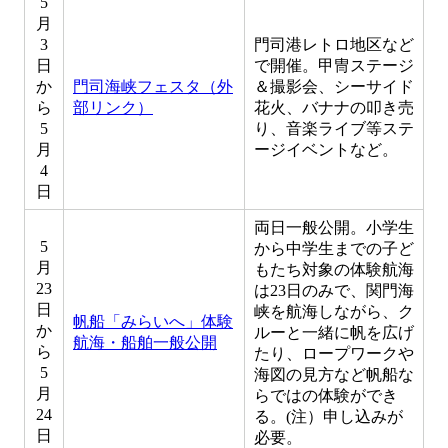
5
月
3
門司港レトロ地区など
日
で開催。甲冑ステージ
か
門司海峡フェスタ（外
＆撮影会、シーサイド
ら
部リンク）
花火、バナナの叩き売
5
り、音楽ライブ等ステ
月
ージイベントなど。
4
日
両日一般公開。小学生
5
から中学生までの子ど
月
もたち対象の体験航海
23
は23日のみで、関門海
日
峡を航海しながら、ク
帆船「みらいへ」体験
か
ルーと一緒に帆を広げ
航海・船舶一般公開
ら
たり、ロープワークや
5
海図の見方など帆船な
月
らではの体験ができ
24
る。(注）申し込みが
日
必要。