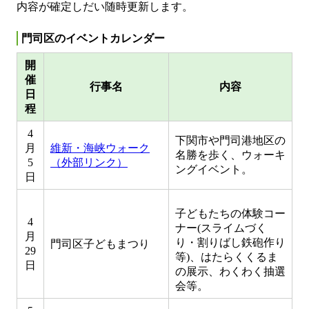
内容が確定しだい随時更新します。
門司区のイベントカレンダー
開
催
行事名
内容
日
程
4
下関市や門司港地区の
月
維新・海峡ウォーク
名勝を歩く、ウォーキ
5
（外部リンク）
ングイベント。
日
子どもたちの体験コー
4
ナー(スライムづく
月
り・割りばし鉄砲作り
門司区子どもまつり
29
等)、はたらくくるま
日
の展示、わくわく抽選
会等。