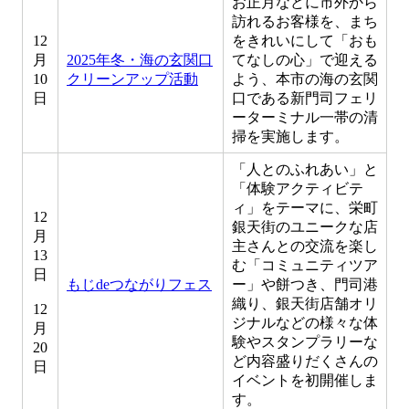
お正月などに市外から
訪れるお客様を、まち
12
をきれいにして「おも
月
2025年冬・海の玄関口
てなしの心」で迎える
10
クリーンアップ活動
よう、本市の海の玄関
日
口である新門司フェリ
ーターミナル一帯の清
掃を実施します。
「人とのふれあい」と
「体験アクティビテ
ィ」をテーマに、栄町
12
銀天街のユニークな店
月
主さんとの交流を楽し
13
む「コミュニティツア
日
もじdeつながりフェス
ー」や餅つき、門司港
織り、銀天街店舗オリ
12
ジナルなどの様々な体
月
験やスタンプラリーな
20
ど内容盛りだくさんの
日
イベントを初開催しま
す。