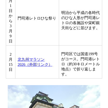
月
1
日
明治から平成の各時代
か
のひな人形が門司港レ
門司港レトロひな祭り
ら
トロの各施設や栄町銀
3
天街などに並びます。
月
9
日
門司区では国道199号
2
がコース。門司港レト
月
北九州マラソン
ロ（約30キロメートル
15
2026（外部リンク）
地点）で折り返しま
日
す。