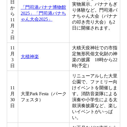
日
実物展示、バナナもぎ
「門司港バナナ博物館
か
り体験など。門司港バ
2025」「門司港バナち
ら
ナちゃん大会（バナナ
ゃん大会2025」
11
の叩き売り大会）も2
月
日に開催されます。
2
日
11
大積天疫神社での市指
月
定無形民俗文化財の神
大積神楽
3
楽の披露 18時から22
日
時(予定）
リニューアルした大里
公園で、ファミリー向
11
けイベントを開催しま
月
大里Park Festa（パーク
す。消防音楽隊による
30
フェスタ）
演奏や小学生による太
日
鼓演奏披露など、楽し
いイベントがいっぱ
い。