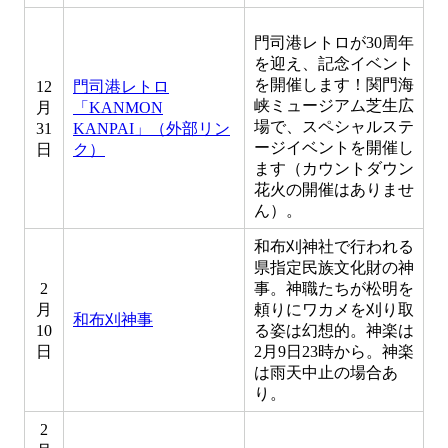
門司港レトロが30周年
を迎え、記念イベント
を開催します！関門海
12
門司港レトロ
峡ミュージアム芝生広
月
「KANMON
場で、スペシャルステ
31
KANPAI」（外部リン
ージイベントを開催し
日
ク）
ます（カウントダウン
花火の開催はありませ
ん）。
和布刈神社で行われる
県指定民族文化財の神
2
事。神職たちが松明を
月
頼りにワカメを刈り取
和布刈神事
10
る姿は幻想的。神楽は
日
2月9日23時から。神楽
は雨天中止の場合あ
り。
2