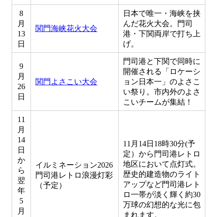
8
日本で唯一・海峡を挟
月
んだ花火大会。門司
関門海峡花火大会
13
港・下関両岸で打ち上
日
げ。
門司港と下関で同時に
9
開催される「ロケーシ
月
関門よさこい大会
ョン日本一」のよさこ
26
い祭り。市内外のよさ
日
こいチームが集結！
11
月
14
11月14日18時30分(予
日
定）から門司港レトロ
か
地区において点灯式。
イルミネーション2026
ら
歴史的建造物のライト
門司港レトロ浪漫灯彩
翌
アップなど門司港レト
（予定）
年
ロ一帯が淡く輝く約30
5
万球の幻想的な光に包
月
まれます。