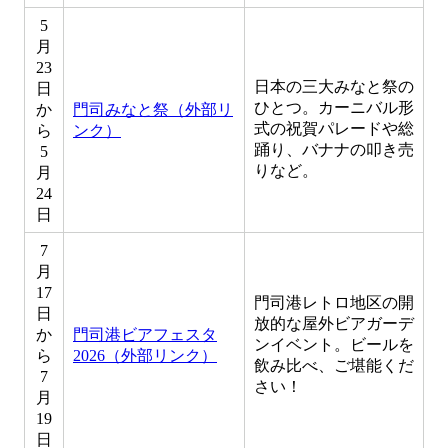
5
月
23
日本の三大みなと祭の
日
ひとつ。カーニバル形
か
門司みなと祭（外部リ
式の祝賀パレードや総
ら
ンク）
踊り、バナナの叩き売
5
りなど。
月
24
日
7
月
17
門司港レトロ地区の開
日
放的な屋外ビアガーデ
か
門司港ビアフェスタ
ンイベント。ビールを
ら
2026（外部リンク）
飲み比べ、ご堪能くだ
7
さい！
月
19
日