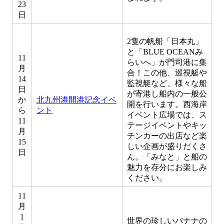
23
日
2隻の帆船「日本丸」
と「BLUE OCEANみ
11
らいへ」が門司港に集
月
合！この他、巡視艇や
14
監視艇など、様々な船
日
が寄港し船内の一般公
か
北九州港開港記念イベ
開を行います。西海岸
ら
ント
イベント広場では、ス
11
テージイベントやキッ
月
チンカーの出店など楽
15
しい企画が盛りだくさ
日
ん。「みなと」と船の
魅力を存分にお楽しみ
ください。
11
月
1
世界の珍しいバナナの