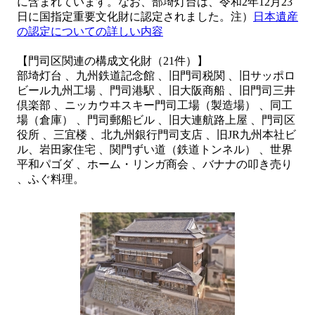
に含まれています。なお、部埼灯台は、令和2年12月23
日に国指定重要文化財に認定されました。注）
日本遺産
の認定についての詳しい内容
【門司区関連の構成文化財（21件）】
部埼灯台 、九州鉄道記念館 、旧門司税関 、旧サッポロ
ビール九州工場 、門司港駅 、旧大阪商船 、旧門司三井
倶楽部 、ニッカウヰスキー門司工場（製造場） 、同工
場（倉庫） 、門司郵船ビル 、旧大連航路上屋 、門司区
役所 、三宜楼 、北九州銀行門司支店 、旧JR九州本社ビ
ル、岩田家住宅 、関門ずい道（鉄道トンネル） 、世界
平和パゴダ 、ホーム・リンガ商会 、バナナの叩き売り
、ふぐ料理。