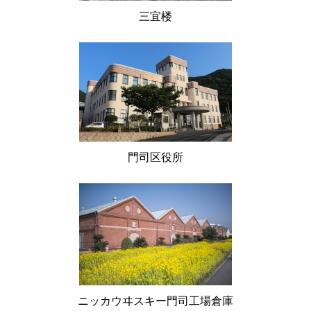
三宜楼
門司区役所
ニッカウヰスキー門司工場倉庫