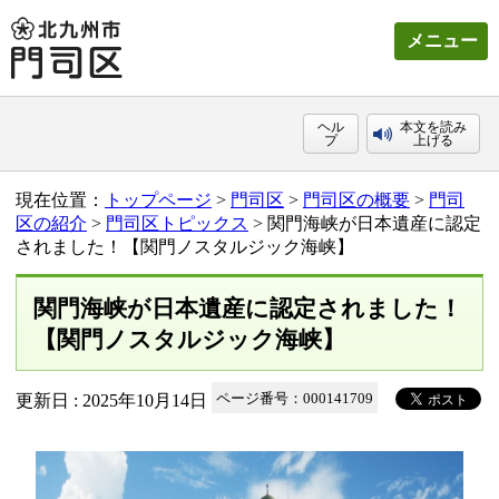
メニュー
ヘル
本文を読み
プ
上げる
現在位置：
トップページ
>
門司区
>
門司区の概要
>
門司
区の紹介
>
門司区トピックス
> 関門海峡が日本遺産に認定
されました！【関門ノスタルジック海峡】
関門海峡が日本遺産に認定されました！
【関門ノスタルジック海峡】
更新日 : 2025年10月14日
ページ番号：000141709