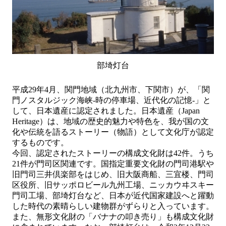
部埼灯台
平成29年4月、関門地域（北九州市、下関市）が、「関
門ノスタルジック海峡-時の停車場、近代化の記憶-」と
して、日本遺産に認定されました。日本遺産（Japan
Heritage）は、地域の歴史的魅力や特色を、我が国の文
化や伝統を語るストーリー（物語）として文化庁が認定
するものです。
今回、認定されたストーリーの構成文化財は42件。うち
21件が門司区関連です。国指定重要文化財の門司港駅や
旧門司三井倶楽部をはじめ、旧大阪商船、三宜楼、門司
区役所、旧サッポロビール九州工場、ニッカウヰスキー
門司工場、部埼灯台など、日本が近代国家建設へと躍動
した時代の素晴らしい建物群がずらりと入っています。
また、無形文化財の「バナナの叩き売り」も構成文化財