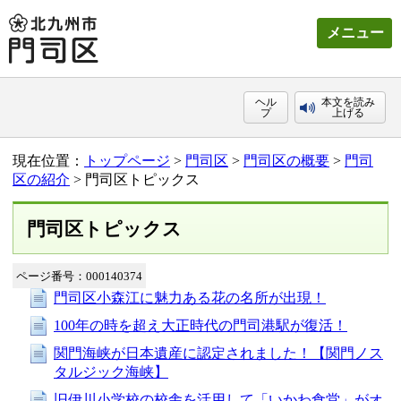
メニュー
ヘル
本文を読み
プ
上げる
現在位置：
トップページ
>
門司区
>
門司区の概要
>
門司
区の紹介
> 門司区トピックス
門司区トピックス
ページ番号：000140374
門司区小森江に魅力ある花の名所が出現！
100年の時を超え大正時代の門司港駅が復活！
関門海峡が日本遺産に認定されました！【関門ノス
タルジック海峡】
旧伊川小学校の校舎を活用して「いかわ食堂」がオ