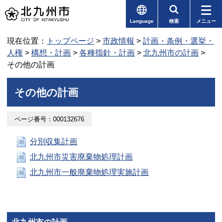
Language
検索
メニュー
現在位置：
トップページ
>
市政情報
>
計画・条例・選挙・
人権
>
構想・計画
>
各種指針・計画
>
北九州市の計画
>
その他の計画
その他の計画
ページ番号：000132676
分別収集計画
北九州市災害廃棄物処理計画
北九州市一般廃棄物処理実施計画