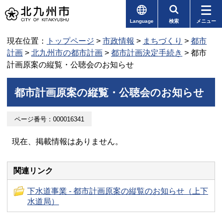
Language
検索
メニュー
現在位置：
トップページ
>
市政情報
>
まちづくり
>
都市
計画
>
北九州市の都市計画
>
都市計画決定手続き
> 都市
計画原案の縦覧・公聴会のお知らせ
都市計画原案の縦覧・公聴会のお知らせ
ページ番号：000016341
現在、掲載情報はありません。
関連リンク
下水道事業 - 都市計画原案の縦覧のお知らせ（上下
水道局）