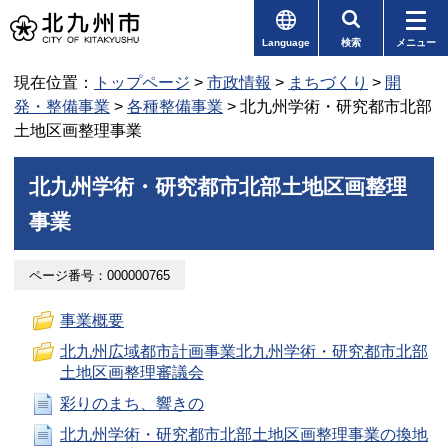
Language
検索
メニュー
現在位置：
トップページ
>
市政情報
>
まちづくり
>
開
発・整備事業
>
各種整備事業
> 北九州学術・研究都市北部
土地区画整理事業
北九州学術・研究都市北部土地区画整理
事業
ページ番号：000000765
事業概要
北九州広域都市計画事業北九州学術・研究都市北部
土地区画整理審議会
彩りのまち、響きの
北九州学術・研究都市北部土地区画整理事業の換地