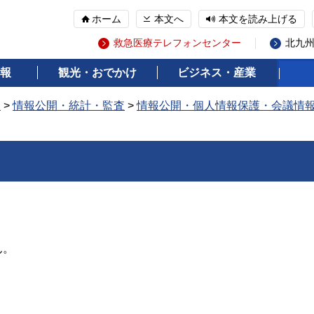
ホーム
本文へ
本文を読み上げる
救急医療テレフォンセンター
北九
報
観光・おでかけ
ビジネス・産業
報
>
情報公開・統計・監査
>
情報公開・個人情報保護・会議情
ん。