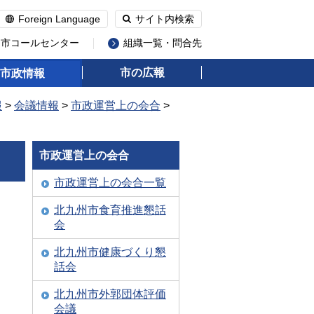
Foreign Language
サイト内検索
州市コールセンター
組織一覧・問合先
市の広報
市政情報
報
>
会議情報
>
市政運営上の会合
>
市政運営上の会合
市政運営上の会合一覧
北九州市食育推進懇話
会
北九州市健康づくり懇
話会
北九州市外郭団体評価
会議