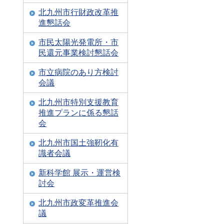
北九州市行財政改革推
進懇話会
市民太陽光発電所・市
民還元事業検討懇話会
市立病院のあり方検討
会議
北九州市特別支援教育
推進プランに係る懇話
会
北九州市国土強靭化有
識者会議
新科学館 展示・運営検
討会
北九州市政変革推進会
議