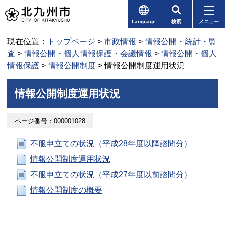
Language
検索
メニュー
現在位置：
トップページ
>
市政情報
>
情報公開・統計・監
査
>
情報公開・個人情報保護・会議情報
>
情報公開・個人
情報保護
>
情報公開制度
> 情報公開制度運用状況
情報公開制度運用状況
ページ番号：000001028
不服申立ての状況（平成28年度以降諮問分）
情報公開制度運用状況
不服申立ての状況（平成27年度以前諮問分）
情報公開制度の概要