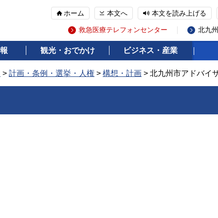
ホーム
本文へ
本文を読み上げる
救急医療テレフォンセンター
北九
報
観光・おでかけ
ビジネス・産業
報
>
計画・条例・選挙・人権
>
構想・計画
> 北九州市アドバイ