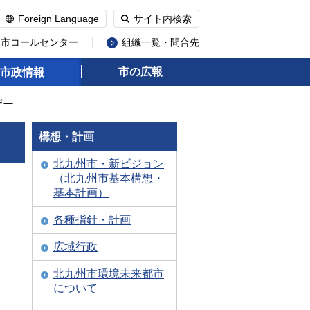
Foreign Language
サイト内検索
州市コールセンター
組織一覧・問合先
市の広報
市政情報
ザー
構想・計画
北九州市・新ビジョン
（北九州市基本構想・
基本計画）
各種指針・計画
広域行政
北九州市環境未来都市
について