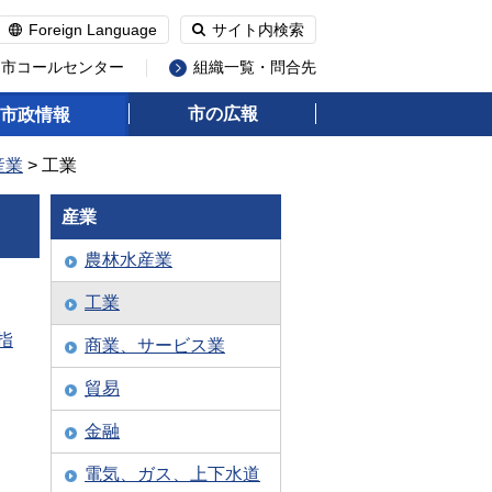
Foreign Language
サイト内検索
州市コールセンター
組織一覧・問合先
市の広報
市政情報
産業
> 工業
産業
農林水産業
工業
指
商業、サービス業
貿易
金融
電気、ガス、上下水道