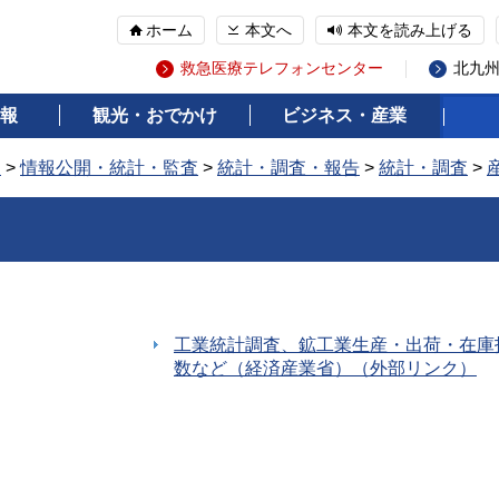
ホーム
本文へ
本文を読み上げる
救急医療テレフォンセンター
北九
報
観光・おでかけ
ビジネス・産業
報
>
情報公開・統計・監査
>
統計・調査・報告
>
統計・調査
>
工業統計調査、鉱工業生産・出荷・在庫
数など（経済産業省）（外部リンク）