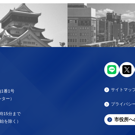
サイトマッ
内1番1号
センター）
プライバシ
時15分まで
市役所へ
始を除く）