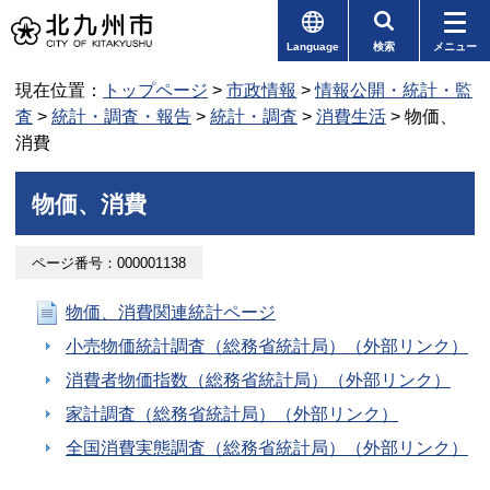
Language
検索
メニュー
現在位置：
トップページ
>
市政情報
>
情報公開・統計・監
査
>
統計・調査・報告
>
統計・調査
>
消費生活
> 物価、
消費
物価、消費
ページ番号：000001138
物価、消費関連統計ページ
小売物価統計調査（総務省統計局）（外部リンク）
消費者物価指数（総務省統計局）（外部リンク）
家計調査（総務省統計局）（外部リンク）
全国消費実態調査（総務省統計局）（外部リンク）