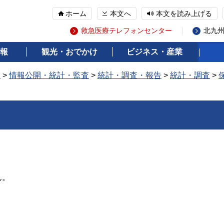
ホーム
本文へ
本文を読み上げる
救急医療テレフォンセンター
北九
報
観光・おでかけ
ビジネス・産業
報
>
情報公開・統計・監査
>
統計・調査・報告
>
統計・調査
>
ん。