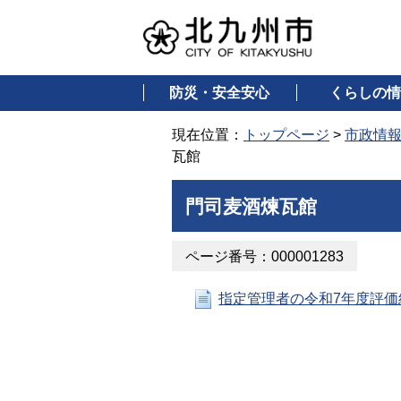
防災・安全安心
くらしの情
現在位置：
トップページ
>
市政情
瓦館
門司麦酒煉瓦館
ページ番号：000001283
指定管理者の令和7年度評価