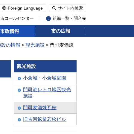
Foreign Language
サイト内検索
州市コールセンター
組織一覧・問合先
市の広報
市政情報
施設の情報
>
観光施設
> 門司麦酒煉
観光施設
小倉城・小倉城庭園
門司港レトロ地区観光
施設
門司麦酒煉瓦館
旧古河鉱業若松ビル