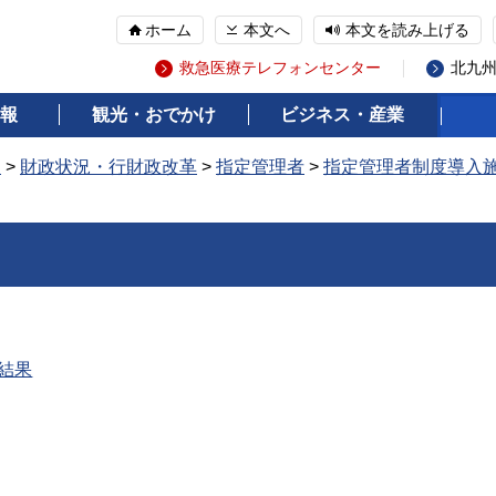
ホーム
本文へ
本文を読み上げる
救急医療テレフォンセンター
北九
報
観光・おでかけ
ビジネス・産業
報
>
財政状況・行財政改革
>
指定管理者
>
指定管理者制度導入
結果