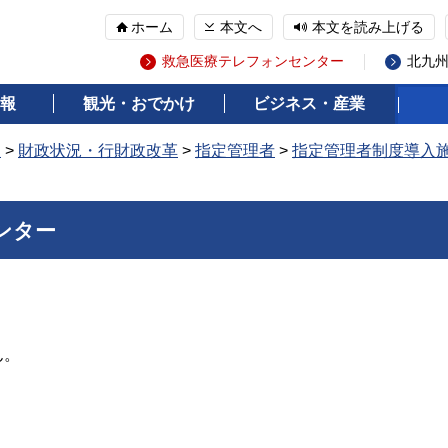
ホーム
本文へ
本文を読み上げる
救急医療テレフォンセンター
北九
報
観光・おでかけ
ビジネス・産業
報
>
財政状況・行財政改革
>
指定管理者
>
指定管理者制度導入
ンター
ん。