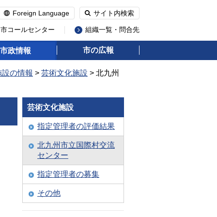
Foreign Language
サイト内検索
州市コールセンター
組織一覧・問合先
市の広報
市政情報
施設の情報
>
芸術文化施設
> 北九州
芸術文化施設
指定管理者の評価結果
北九州市立国際村交流
センター
指定管理者の募集
その他