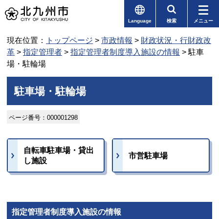
Language
検索
メニュー
現在位置：
トップページ
>
市政情報
>
財政状況・行財政改
革
>
指定管理者
>
指定管理者制度導入施設の情報
> 駐車
場・駐輪場
駐車場・駐輪場
ページ番号：000001298
自転車駐車場・貸出
市営駐車場
し施設
指定管理者制度導入施設の情報