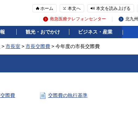
ホーム
本文へ
本文を読み上げる
救急医療テレフォンセンター
北九
報
観光・おでかけ
ビジネス・産業
報
>
市長室
>
市長交際費
> 今年度の市長交際費
長交際費
交際費の執行基準