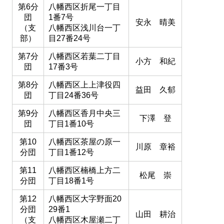
第6分
八幡西区折尾一丁目
団
1番7号
安永 晴美
（支
八幡西区浅川台一丁
部）
目27番24号
第7分
八幡西区若葉二丁目
小方 和紀
団
17番3号
第8分
八幡西区上上津役四
益田 久郁
団
丁目24番36号
第9分
八幡西区香月中央三
下澤 登
団
丁目1番10号
第10
八幡西区茶屋の原一
川原 章裕
分団
丁目1番12号
第11
八幡西区楠橋上方二
松尾 崇
分団
丁目18番1号
第12
八幡西区大字野面20
分団
29番1
山田 耕治
（支
八幡西区木屋瀬二丁