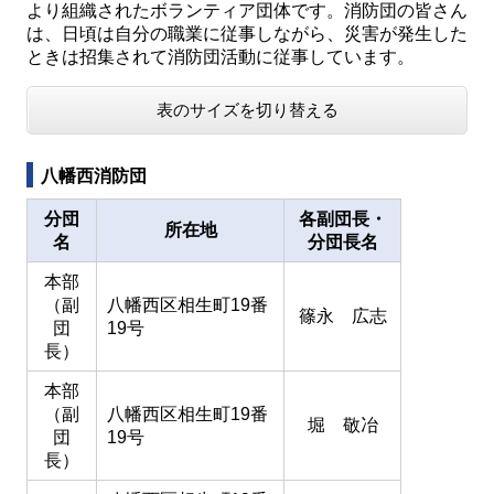
より組織されたボランティア団体です。消防団の皆さん
は、日頃は自分の職業に従事しながら、災害が発生した
ときは招集されて消防団活動に従事しています。
表のサイズを切り替える
八幡西消防団
分団
各副団長・
所在地
名
分団長名
本部
（副
八幡西区相生町19番
篠永 広志
団
19号
長）
本部
（副
八幡西区相生町19番
堀 敬冶
団
19号
長）