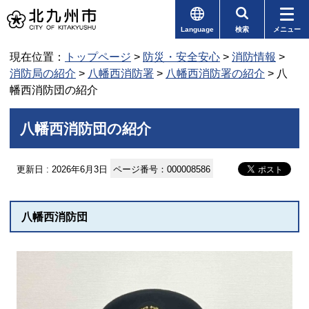
Language
検索
メニュー
現在位置：
トップページ
>
防災・安全安心
>
消防情報
>
消防局の紹介
>
八幡西消防署
>
八幡西消防署の紹介
> 八
幡西消防団の紹介
八幡西消防団の紹介
更新日 : 2026年6月3日
ページ番号：000008586
八幡西消防団