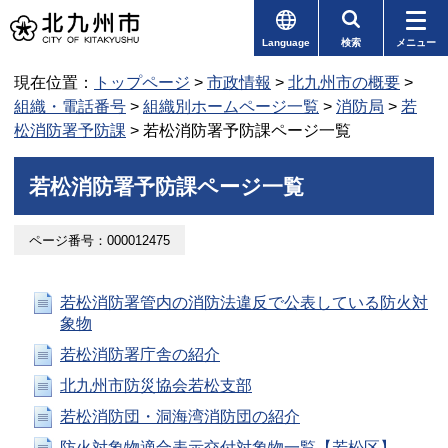
Language
検索
メニュー
現在位置：
トップページ
>
市政情報
>
北九州市の概要
>
組織・電話番号
>
組織別ホームページ一覧
>
消防局
>
若
松消防署予防課
> 若松消防署予防課ページ一覧
若松消防署予防課ページ一覧
ページ番号：000012475
若松消防署管内の消防法違反で公表している防火対
象物
若松消防署庁舎の紹介
北九州市防災協会若松支部
若松消防団・洞海湾消防団の紹介
防火対象物適合表示交付対象物一覧【若松区】