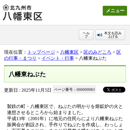
メニュー
ヘル
本文を読み
プ
上げる
現在位置：
トップページ
>
八幡東区
>
区のみどころ
>
区
の行事・まつり
>
イベント・行事
> 八幡東ねぶた
八幡東ねぶた
更新日 : 2025年11月5日
ページ番号：000009983
製鉄の町・八幡東区で、ねぶたの明かりを熔鉱炉の火と
連想させるところから始まりました。
平成13年（2001年）に地元の住民らにより八幡東ねぶた
振興会が創設され、手作りでねぶたを作成し、わっしょ