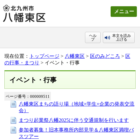
メニュー
ヘル
本文を読み
プ
上げる
現在位置：
トップページ
>
八幡東区
>
区のみどころ
>
区
の行事・まつり
> イベント・行事
イベント・行事
ページ番号：000009511
八幡東区まちの語り場（地域×学生×企業の発表交流
会）
まつり起業祭八幡2025に伴う交通規制を行います
参加者募集！旧本事務所内部見学＆八幡東区満喫バ
スツアー