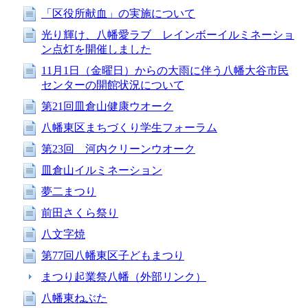
「区役所献血」の実施について
光り輝け、八幡愛ラブ レインボーイルミネーショ
ン点灯を開催しました
11月1日（金曜日）からの大雨に伴う八幡大谷市民
センターの開館状況について
第21回皿倉山健康ウオーク
八幡東区まちづくり学生フォーラム
第23回 河内クリーンウオーク
皿倉山イルミネーション
夢二まつり
前田さくら祭り
八文字焼
第77回八幡東区子どもまつり
まつり起業祭八幡（外部リンク）
八幡東ねぶた