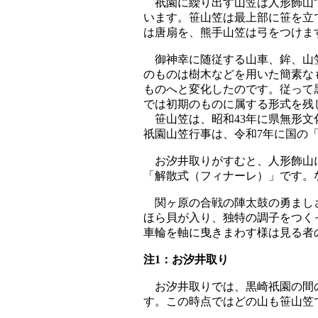
祇園に繰り出す山笠は人形飾山
います。笹山笠は最上部に笹を立
は唐扇を、熊手山笠は弓をつけま
御神幸に随従する山車、鉾、山笠
のものは樹木などを用いた簡素な
ものへと変化したのです。従って
では初期のものに属する形式を残
笹山笠は、昭和43年に県無形文
祇園山笠行事は、令和7年に国の
お汐井取りがすむと、人形飾山に
「解散式（フィナーレ）」です。
関ヶ原の合戦の陣太鼓の勇ましさ
ほら貝が入り、独特の調子をつく
車輪を軸に曳きまわす様は見る者
注1：お汐井取り
お汐井取りでは、黒崎祇園の間の
す。この時点ではどの山も笹山笠