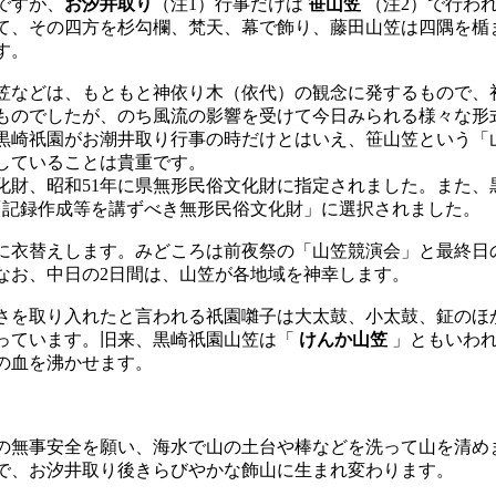
ですが、
お汐井取り
（注1）行事だけは
笹山笠
（注2）で行わ
て、その四方を杉勾欄、梵天、幕で飾り、藤田山笠は四隅を楯
す。
などは、もともと神依り木（依代）の観念に発するもので、
ものでしたが、のち風流の影響を受けて今日みられる様々な形
黒崎祇園がお潮井取り行事の時だけとはいえ、笹山笠という「
していることは貴重です。
化財、昭和51年に県無形民俗文化財に指定されました。また、
「記録作成等を講ずべき無形民俗文化財」に選択されました。
衣替えします。みどころは前夜祭の「山笠競演会」と最終日
なお、中日の2日間は、山笠が各地域を神幸します。
を取り入れたと言われる祇園囃子は大太鼓、小太鼓、鉦のほ
っています。旧来、黒崎祇園山笠は「
けんか山笠
」ともいわ
の血を沸かせます。
無事安全を願い、海水で山の土台や棒などを洗って山を清め
で、お汐井取り後きらびやかな飾山に生まれ変わります。