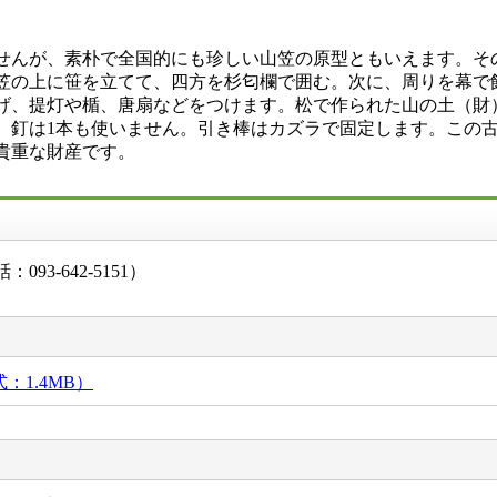
んが、素朴で全国的にも珍しい山笠の原型ともいえます。そ
笠の上に笹を立てて、四方を杉匂欄で囲む。次に、周りを幕で
げ、提灯や楯、唐扇などをつけます。松で作られた山の土（財
、釘は1本も使いません。引き棒はカズラで固定します。この
貴重な財産です。
3-642-5151）
：1.4MB）