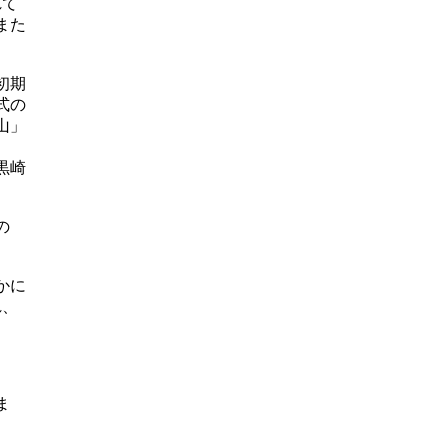
れて
また
初期
式の
山」
黒崎
の
かに
れ、
ま