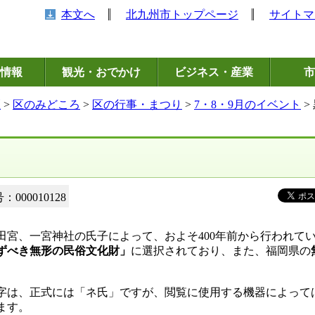
本文へ
北九州市トップページ
サイトマ
情報
観光・おでかけ
ビジネス・産業
市
区
>
区のみどころ
>
区の行事・まつり
>
7・8・9月のイベント
>
000010128
宮、一宮神社の氏子によって、およそ400年前から行われて
ずべき無形の民俗文化財」
に選択されており、また、福岡県の
。
字は、正式には「ネ氏」ですが、閲覧に使用する機器によって
ます。