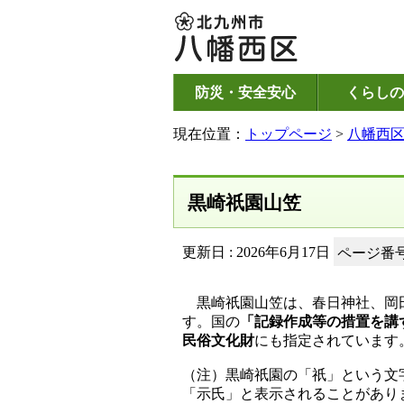
防災・安全安心
くらしの
現在位置：
トップページ
>
八幡西
黒崎祇園山笠
更新日 : 2026年6月17日
ページ番号：
黒崎祇園山笠は、春日神社、岡田
す。国の
「記録作成等の措置を講
民俗文化財
にも指定されています
（注）黒崎祇園の「祇」という文
「示氏」と表示されることがあり