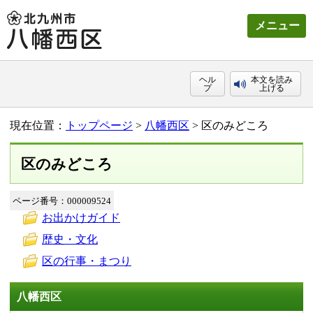
メニュー
ヘル
本文を読み
プ
上げる
現在位置：
トップページ
>
八幡西区
> 区のみどころ
区のみどころ
ページ番号：000009524
お出かけガイド
歴史・文化
区の行事・まつり
八幡西区