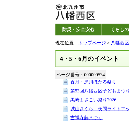
防災・安全安心
くらしの
現在位置：
トップページ
>
八幡西
4・5・6月のイベント
ページ番号：000009534
香月・黒川ほたる祭り
第53回八幡西区子どもまつ
黒崎よさこい祭り2026
城山さくら 夜間ライトア
吉祥寺藤まつり