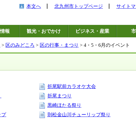
本文へ
北九州市トップページ
サイトマ
情報
観光・おでかけ
ビジネス・産業
市
区
>
区のみどころ
>
区の行事・まつり
> 4・5・6月のイベント
折尾駅前カラオケ大会
り
折尾まつり
黒崎ほたる祭り
ップ
則松金山川チューリップ祭り