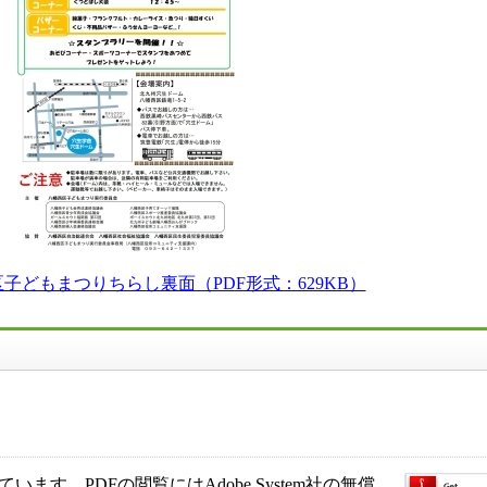
区子どもまつりちらし裏面（PDF形式：629KB）
ます。PDFの閲覧にはAdobe System社の無償