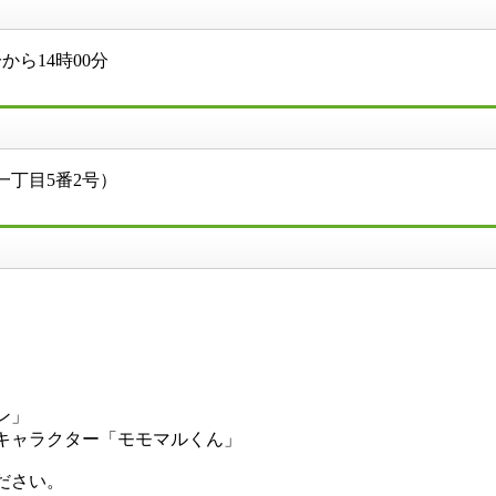
から14時00分
丁目5番2号）
ン」
キャラクター「モモマルくん」
ください。