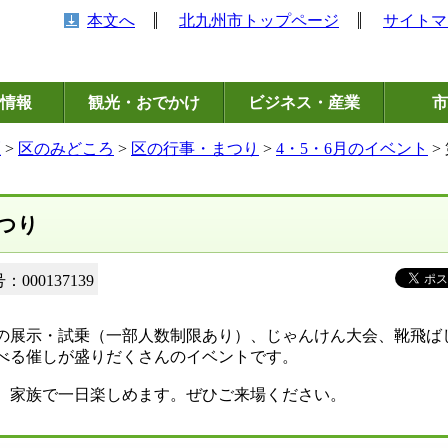
本文へ
北九州市トップページ
サイトマ
情報
観光・おでかけ
ビジネス・産業
市
区
>
区のみどころ
>
区の行事・まつり
>
4・5・6月のイベント
>
つり
000137139
の展示・試乗（一部人数制限あり）、じゃんけん大会、靴飛ば
べる催しが盛りだくさんのイベントです。
、家族で一日楽しめます。ぜひご来場ください。