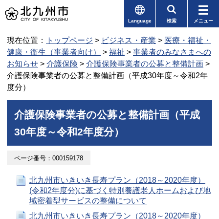
Language
検索
メニュー
現在位置：
トップページ
>
ビジネス・産業
>
医療・福祉・
健康・衛生（事業者向け）
>
福祉
>
事業者のみなさまへの
お知らせ
>
介護保険
>
介護保険事業者の公募と整備計画
>
介護保険事業者の公募と整備計画（平成30年度～令和2年
度分）
介護保険事業者の公募と整備計画（平成
30年度～令和2年度分）
ページ番号：000159178
北九州市いきいき長寿プラン（2018～2020年度）
(令和2年度分)に基づく特別養護老人ホームおよび地
域密着型サービスの整備について
北九州市いきいき長寿プラン（2018～2020年度）